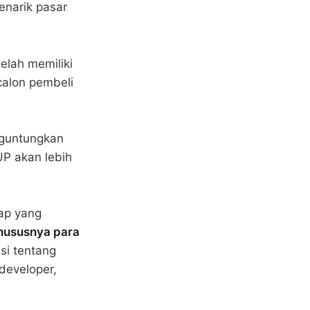
enarik pasar
elah memiliki
calon pembeli
nguntungkan
P akan lebih
kap yang
hususnya para
si tentang
developer,