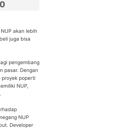
00
 NUP akan lebih
eli juga bisa
 bagi pengembang
n pasar. Dengan
proyek poperti
emiliki NUP,
.
erhadap
pemegang NUP
but. Developer