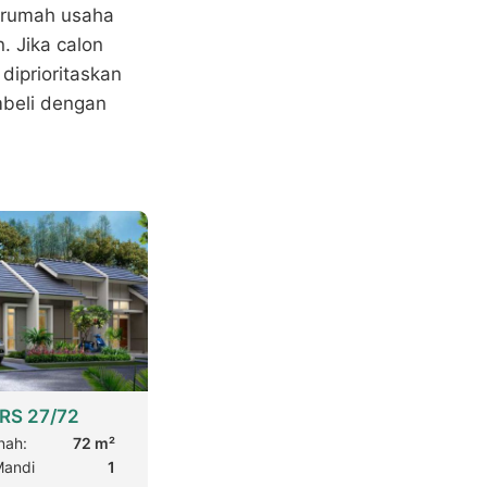
 rumah usaha
. Jika calon
diprioritaskan
mbeli dengan
RS 27/72
nah:
72 m²
Mandi
1