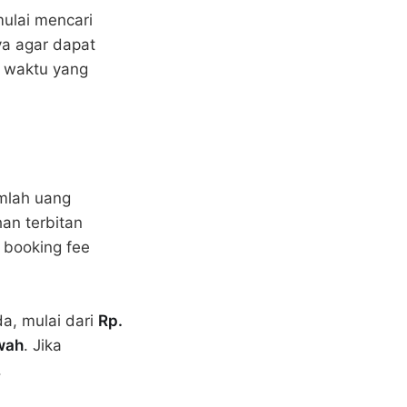
mulai mencari
a agar dapat
i waktu yang
mlah uang
an terbitan
 booking fee
a, mulai dari
Rp.
wah
. Jika
.