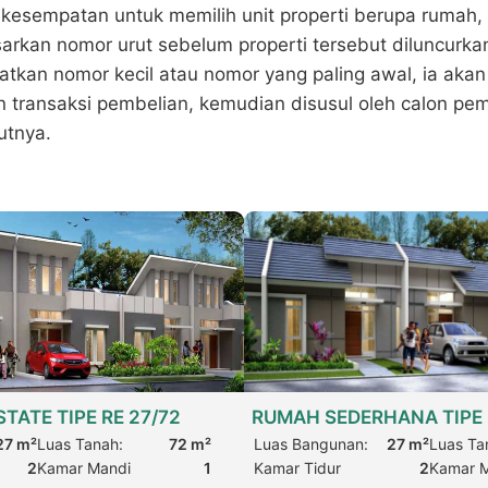
esempatan untuk memilih unit properti berupa rumah,
arkan nomor urut sebelum properti tersebut diluncurkan
kan nomor kecil atau nomor yang paling awal, ia akan 
 transaksi pembelian, kemudian disusul oleh calon pe
utnya.
RUMAH SEDERHANA TIPE 
TATE TIPE RE 27/72
Luas Bangunan:
27 m²
Luas Ta
27 m²
Luas Tanah:
72 m²
Kamar Tidur
2
Kamar 
2
Kamar Mandi
1