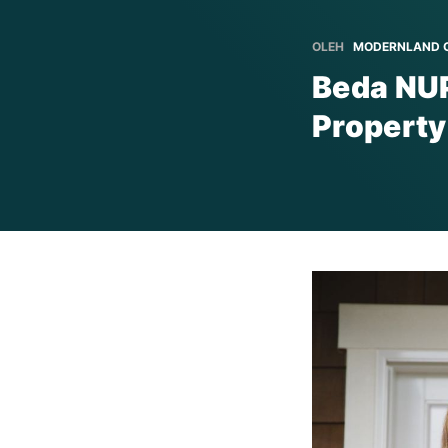
OLEH
MODERNLAND C
Beda NUP
Propert