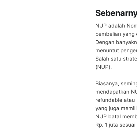
Sebenarny
NUP adalah Nomo
pembelian yang 
Dengan banyakny
menuntut pengem
Salah satu stra
(NUP).
Biasanya, seming
mendapatkan NUP
refundable atau 
yang juga memil
NUP batal membel
Rp. 1 juta sesu