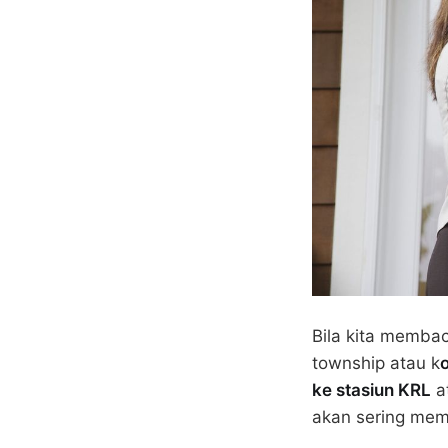
Bila kita memba
township atau k
ke stasiun KRL
a
akan sering me