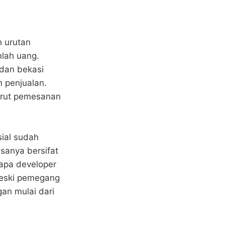
 urutan
lah uang.
dan bekasi
 penjualan.
urut pemesanan
sial sudah
sanya bersifat
rapa developer
meski pemegang
an mulai dari