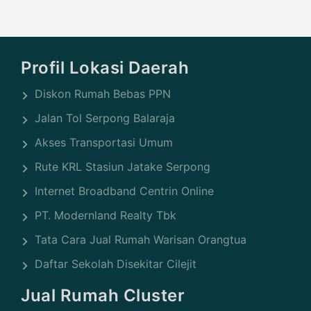
Profil Lokasi Daerah
Diskon Rumah Bebas PPN
Jalan Tol Serpong Balaraja
Akses Transportasi Umum
Rute KRL Stasiun Jatake Serpong
Internet Broadband Centrin Online
PT. Modernland Realty Tbk
Tata Cara Jual Rumah Warisan Orangtua
Daftar Sekolah Disekitar Cilejit
Jual Rumah Cluster