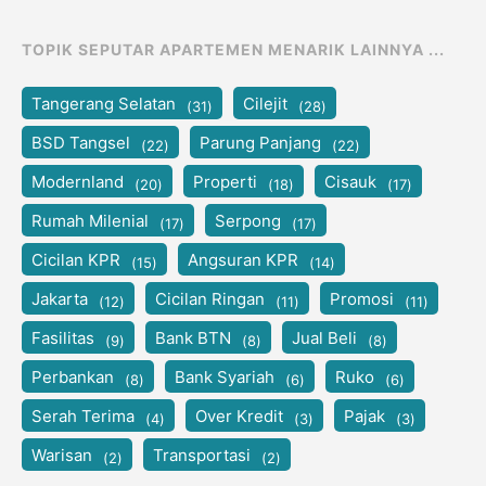
TOPIK SEPUTAR APARTEMEN MENARIK LAINNYA ...
Tangerang Selatan
Cilejit
(31)
(28)
BSD Tangsel
Parung Panjang
(22)
(22)
Modernland
Properti
Cisauk
(20)
(18)
(17)
Rumah Milenial
Serpong
(17)
(17)
Cicilan KPR
Angsuran KPR
(15)
(14)
Jakarta
Cicilan Ringan
Promosi
(12)
(11)
(11)
Fasilitas
Bank BTN
Jual Beli
(9)
(8)
(8)
Perbankan
Bank Syariah
Ruko
(8)
(6)
(6)
Serah Terima
Over Kredit
Pajak
(4)
(3)
(3)
Warisan
Transportasi
(2)
(2)